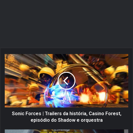
S
o
n
i
c
F
o
r
c
e
Sonic Forces | Trailers da história, Casino Forest,
s
episódio do Shadow e orquestra
|
T
S