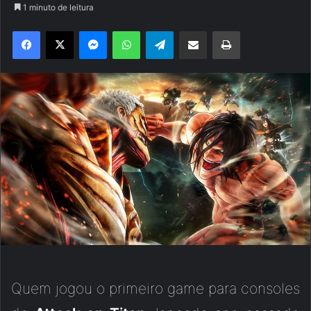
1 minuto de leitura
Facebook
X
Messenger
WhatsApp
Telegram
Compartilhar via e-mail
Imprimir
Quem jogou o primeiro game para consoles