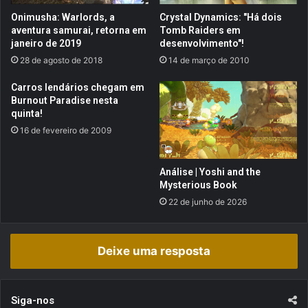
i
a
Onimusha: Warlords, a
Crystal Dynamics: "Há dois
n
n
aventura samurai, retorna em
Tomb Raiders em
o
t
janeiro de 2019
desenvolvimento"!
F
o
28 de agosto de 2018
14 de março de 2010
o
s
r
a
Carros lendários chegam em
e
s
Burnout Paradise nesta
s
F
quinta!
t
a
16 de fevereiro de 2009
,
ç
e
a
p
n
Análise | Yoshi and the
i
h
Mysterious Book
s
a
22 de junho de 2026
ó
s
d
d
i
e
Deixe uma resposta
o
F
d
a
o
n
S
t
Siga-nos