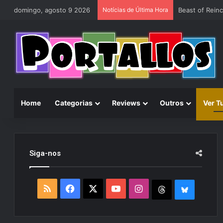
domingo, agosto 9 2026
Notícias de Última Hora
Home
Categorias
Reviews
Outros
Ver T
Siga-nos
R
F
X
Y
I
T
B
S
a
o
n
h
l