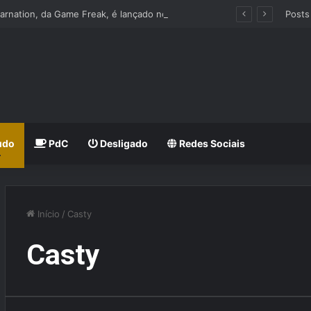
Beast of Reincarnation, da Game Freak, é lançado nos Consoles e PC
Posts
udo
PdC
Desligado
Redes Sociais
Início
/
Casty
Casty