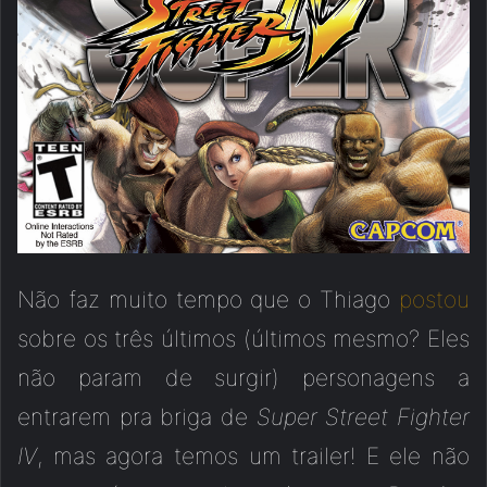
Não faz muito tempo que o Thiago
postou
sobre os três últimos (últimos mesmo? Eles
não param de surgir) personagens a
entrarem pra briga de
Super Street Fighter
IV
, mas agora temos um trailer! E ele não