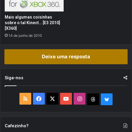
o
t
n
e
t
d
Mais algumas coisinhas
r
!
sobre o tal Kinect… [E3 2010]
a
[X360]
m
14 de junho de 2010
-
s
e
Deixe uma resposta
Siga-nos
R
F
X
Y
I
T
B
S
a
o
n
h
l
S
c
u
s
r
u
Cafezinho?