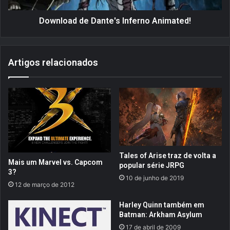
t
d
o
e
Download de Dante's Inferno Animated!
4
D
8
a
3
n
Artigos relacionados
-
t
M
e
e
'
s
s
t
I
r
n
e
f
e
e
A
r
Tales of Arise traz de volta a
l
n
Mais um Marvel vs. Capcom
popular série JRPG
u
o
3?
10 de junho de 2019
n
A
12 de março de 2012
o
n
E
i
Harley Quinn também em
n
m
Batman: Arkham Asylum
c
a
17 de abril de 2009