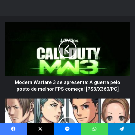
M
o
d
e
r
n
W
a
r
f
Modern Warfare 3 se apresenta: A guerra pelo
a
posto de melhor FPS começa! [PS3/X360/PC]
r
e
S
3
e
s
r
e
á
a
q
p
u