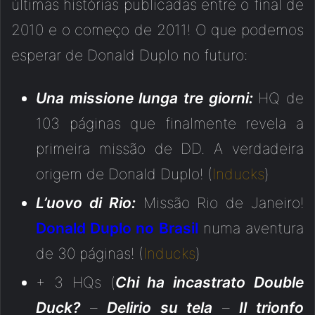
últimas histórias publicadas entre o final de
2010 e o começo de 2011! O que podemos
esperar de Donald Duplo no futuro:
Una missione lunga tre giorni:
HQ de
103 páginas que finalmente revela a
primeira missão de DD. A verdadeira
origem de Donald Duplo! (
Inducks
)
L’uovo di Rio:
Missão Rio de Janeiro!
Donald Duplo no Brasil
numa aventura
de 30 páginas! (
Inducks
)
+ 3 HQs (
Chi ha incastrato Double
Duck?
–
Delirio su tela
–
Il trionfo