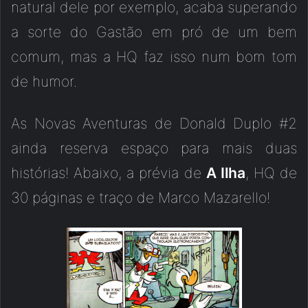
natural dele por exemplo, acaba superando
a sorte do Gastão em pró de um bem
comum, mas a HQ faz isso num bom tom
de humor.
As Novas Aventuras de Donald Duplo #2
ainda reserva espaço para mais duas
histórias! Abaixo, a prévia de
A Ilha
, HQ de
30 páginas e traço de Marco Mazarello!