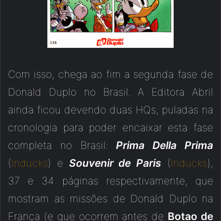
Com isso, chega ao fim a segunda fase de
Donald Duplo no Brasil. A Editora Abril
ainda ficou devendo duas HQs, puladas na
cronologia para poder encaixar esta fase
completa no Brasil:
Prima Della Prima
(
Inducks
) e
Souvenir de Paris
(
Inducks
),
37 e 34 páginas respectivamente, que
mostram as missões de Donald Duplo na
França (e que ocorrem antes de
Botao de