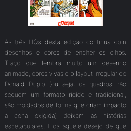
As três HQs desta edição continua com
desenhos e cores de encher os olhos.
Traço que lembra muito um desenho
animado, cores vivas e o layout irregular de
Donald Duplo (ou seja, os quadros não
seguem um formato rígido e tradicional,
são moldados de forma que criam impacto
a cena exigida) deixam as histórias
espetaculares. Fica aquele desejo de que