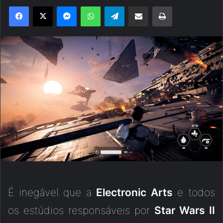
Facebook
X
Messenger
WhatsApp
Telegram
Compartilhar via e-mail
Imprimir
É inegável que a
Electronic Arts
e todos
os estúdios responsáveis por
Star Wars II