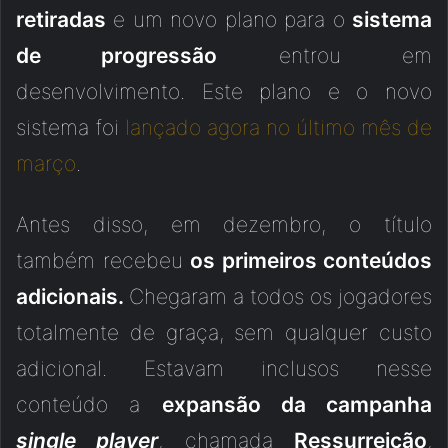
retiradas
e um novo plano para o
sistema
de progressão
entrou em
desenvolvimento. Este plano e o novo
sistema foi
lançado agora no último mês de
março
.
Antes disso, em dezembro, o título
também recebeu
os primeiros conteúdos
adicionais.
Chegaram a todos os jogadores
totalmente de graça, sem qualquer custo
adicional. Estavam inclusos nesse
conteúdo a
expansão da campanha
single player
, chamada
Ressurreição
,