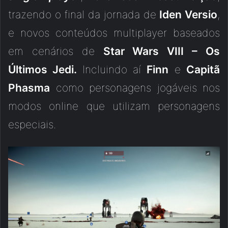
trazendo o final da jornada de
Iden Versio
,
e novos conteúdos multiplayer baseados
em cenários de
Star Wars VIII – Os
Últimos Jedi.
Incluindo aí
Finn
e
Capitã
Phasma
como personagens jogáveis nos
modos online que utilizam personagens
especiais.