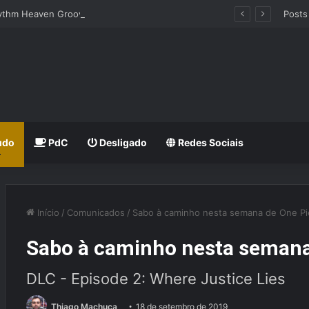
hythm Heaven Groove
Posts
udo
PdC
Desligado
Redes Sociais
Início
/
Comunicados
/
Sabo à caminho nesta semana de One Pi
Sabo à caminho nesta semana
DLC - Episode 2: Where Justice Lies
Thiago Machuca
18 de setembro de 2019