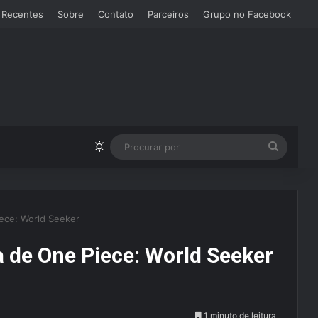
 Recentes
Sobre
Contato
Parceiros
Grupo no Facebook
Switch skin
Procura
por
ece: World Seeker
 de One Piece: World Seeker
1 minuto de leitura