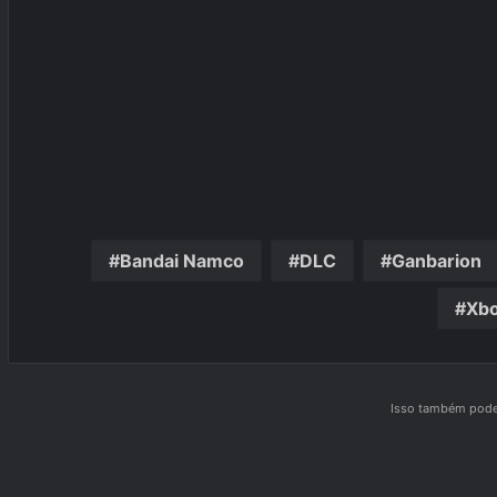
Bandai Namco
DLC
Ganbarion
Xb
Isso também pode 