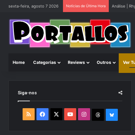
sexta-feira, agosto 7 2026
Notícias de Última Hora
Análise | R
Home
Categorias
Reviews
Outros
Ver T
Siga-nos
R
F
X
Y
I
T
B
S
a
o
n
h
l