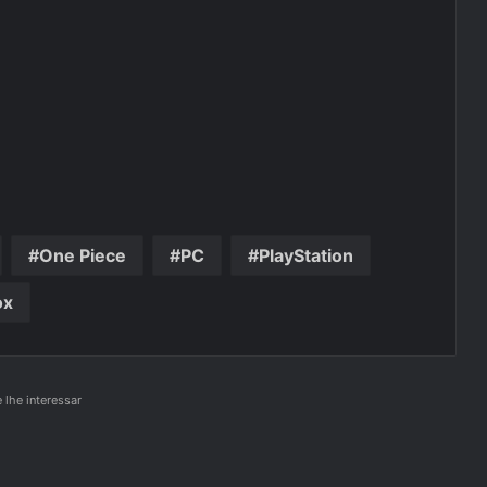
One Piece
PC
PlayStation
ox
lhe interessar