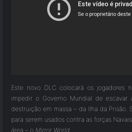
Este novo DLC colocará os jogadores 
impedir o Governo Mundial de escavar
destruição em massa – da Ilha da Prisão. 
para serem usados contra as forças Navai
área – o
Mirror World
.