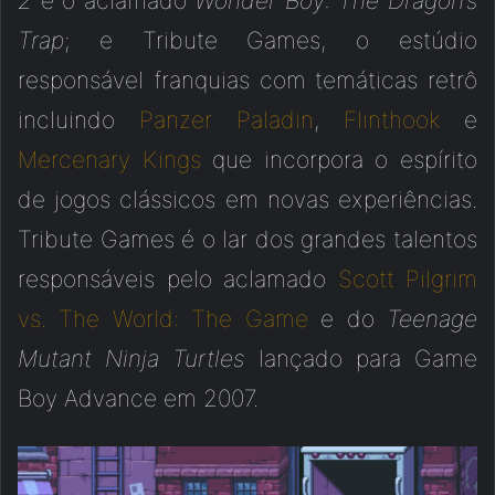
2
e o aclamado
Wonder Boy: The Dragon’s
Trap
; e Tribute Games, o estúdio
responsável franquias com temáticas retrô
incluindo
Panzer Paladin
,
Flinthook
e
Mercenary Kings
que incorpora o espírito
de jogos clássicos em novas experiências.
Tribute Games é o lar dos grandes talentos
responsáveis pelo aclamado
Scott Pilgrim
vs. The World: The Game
e do
Teenage
Mutant Ninja Turtles
lançado para Game
Boy Advance em 2007.