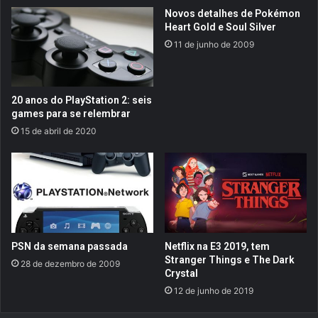
n
r
Novos detalhes de Pokémon
t
y
Heart Gold e Soul Silver
s
j
11 de junho de 2009
R
á
o
e
w
s
D
t
20 anos do PlayStation 2: seis
e
á
games para se relembrar
m
d
15 de abril de 2020
o
i
B
s
o
p
s
o
s
n
F
í
a
v
c
e
PSN da semana passada
Netflix na E3 2019, tem
t
l
Stranger Things e The Dark
28 de dezembro de 2009
o
c
Crystal
r
o
12 de junho de 2019
y
m
,
d