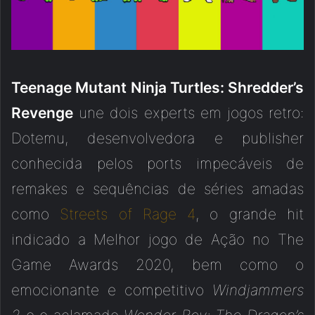
Teenage Mutant Ninja Turtles: Shredder’s
Revenge
une dois experts em jogos retro:
Dotemu, desenvolvedora e publisher
conhecida pelos ports impecáveis de
remakes e sequências de séries amadas
como
Streets of Rage 4
, o grande hit
indicado a Melhor jogo de Ação no The
Game Awards 2020, bem como o
emocionante e competitivo
Windjammers