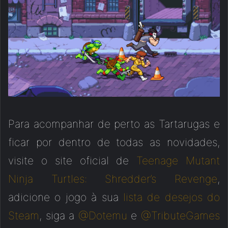
Para acompanhar de perto as Tartarugas e
ficar por dentro de todas as novidades,
visite o site oficial de
Teenage Mutant
Ninja Turtles: Shredder’s Revenge
,
adicione o jogo à sua
lista de desejos do
Steam
, siga a
@Dotemu
e
@TributeGames