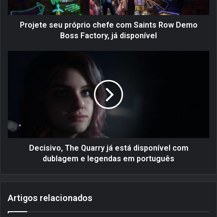
s
e
u
Projete seu próprio chefe com Saints Row Demo
p
Boss Factory, já disponível
r
ó
D
p
e
r
c
i
i
o
s
c
i
h
v
e
o
f
,
e
T
Decisivo, The Quarry já está disponível com
c
h
dublagem e legendas em português
o
e
m
Q
S
u
Artigos relacionados
a
a
i
r