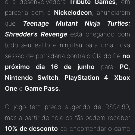
e a desenvolvedora
Tribute Games
, em
parceria com a
Nickelodeon
, anunciaram
que
Teenage Mutant Ninja Turtles:
Shredder’s Revenge
está chegando com
todo seu estilo e ninjutsu para uma nova
sessão de porradaria contra o Clã do Pé
no
próximo dia 16 de junho
para
PC
,
Nintendo Switch
,
PlayStation 4
,
Xbox
One
e
Game Pass
.
O jogo tem preço sugerido de R$94,99,
mas a partir de hoje os fãs podem receber
10% de desconto
ao encomendar o game