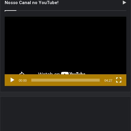
Nosso Canal no YouTube!
Tocador
de
vídeo
00:00
04:27