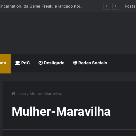
Beast of Reincarnation, da Game Freak, é lançado nos Consoles e PC
Posts
udo
PdC
Desligado
Redes Sociais
Início
/
Mulher-Maravilha
Mulher-Maravilha