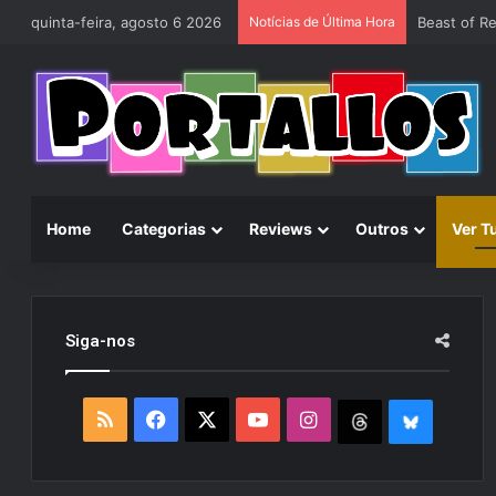
quinta-feira, agosto 6 2026
Notícias de Última Hora
Home
Categorias
Reviews
Outros
Ver T
Siga-nos
R
F
X
Y
I
T
B
S
a
o
n
h
l