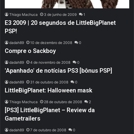
Thiago Machuca
3 de junho de 2009
1
E3 2009 | 20 segundos de LittleBigPlanet
PSP!
dadah89
10 de dezembro de 2008
0
Compre o Sackboy
dadah89
4 de novembro de 2008
0
'Apanhado' de notícias PS3 [bônus PSP]
dadah89
31 de outubro de 2008
0
LittleBigPlanet: Halloween mask
Thiago Machuca
28 de outubro de 2008
2
[PS3] LittleBigPlanet – Review da
Gametrailers
dadah89
7 de outubro de 2008
0