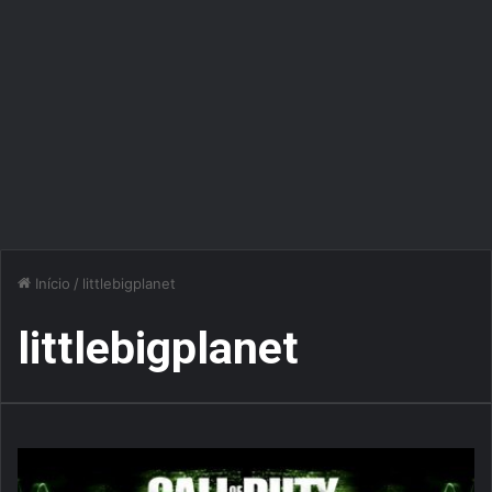
Início
/
littlebigplanet
littlebigplanet