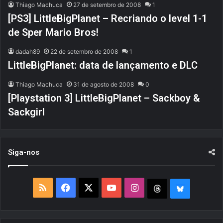
Thiago Machuca
27 de setembro de 2008
1
[PS3] LittleBigPlanet – Recriando o level 1-1
de Sper Mario Bros!
dadah89
22 de setembro de 2008
1
LittleBigPlanet: data de lançamento e DLC
Thiago Machuca
31 de agosto de 2008
0
[Playstation 3] LittleBigPlanet – Sackboy &
Sackgirl
Siga-nos
R
F
X
Y
I
T
B
S
a
o
n
h
l