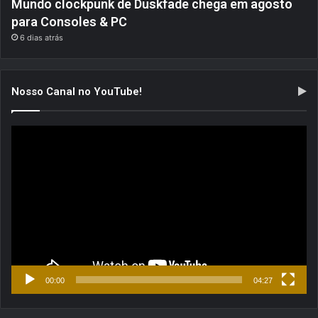
Mundo clockpunk de Duskfade chega em agosto
para Consoles & PC
6 dias atrás
Nosso Canal no YouTube!
Tocador
de
vídeo
00:00
04:27