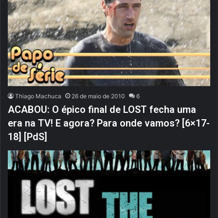
Thiago Machuca
26 de maio de 2010
6
ACABOU: O épico final de LOST fecha uma
era na TV! E agora? Para onde vamos? [6×17-
18] [PdS]