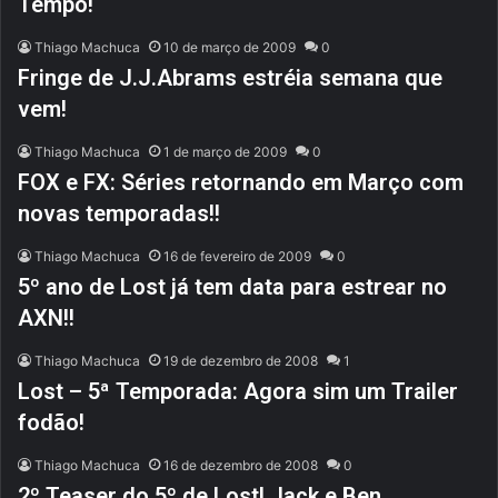
Tempo!
Thiago Machuca
10 de março de 2009
0
Fringe de J.J.Abrams estréia semana que
vem!
Thiago Machuca
1 de março de 2009
0
FOX e FX: Séries retornando em Março com
novas temporadas!!
Thiago Machuca
16 de fevereiro de 2009
0
5º ano de Lost já tem data para estrear no
AXN!!
Thiago Machuca
19 de dezembro de 2008
1
Lost – 5ª Temporada: Agora sim um Trailer
fodão!
Thiago Machuca
16 de dezembro de 2008
0
2º Teaser do 5º de Lost! Jack e Ben…