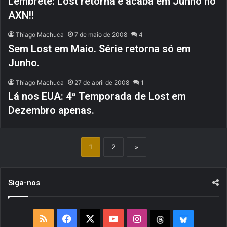
Lembrete: Lost retorna e acaba em Junho no
AXN!!
Thiago Machuca
7 de maio de 2008
4
Sem Lost em Maio. Série retorna só em
Junho.
Thiago Machuca
27 de abril de 2008
1
Lá nos EUA: 4ª Temporada de Lost em
Dezembro apenas.
1
2
»
Siga-nos
R
F
X
Y
I
T
B