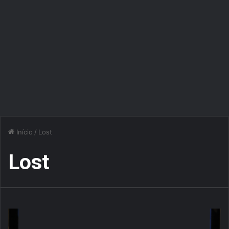
Início
/
Lost
Lost