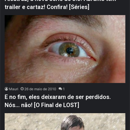
trailer e cartaz! Confira! [Séries]
Mauri
26 de maio de 2010
1
E no fim, eles deixaram de ser perdidos.
Nós… não! [O Final de LOST]