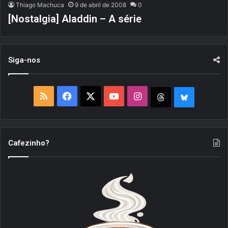
Thiago Machuca
9 de abril de 2008
0
[Nostalgia] Aladdin – A série
Siga-nos
R
F
X
Y
I
T
B
S
a
o
n
h
l
S
c
u
s
r
u
Cafezinho?
e
T
t
e
e
b
u
a
a
S
o
b
g
d
k
o
e
r
s
y