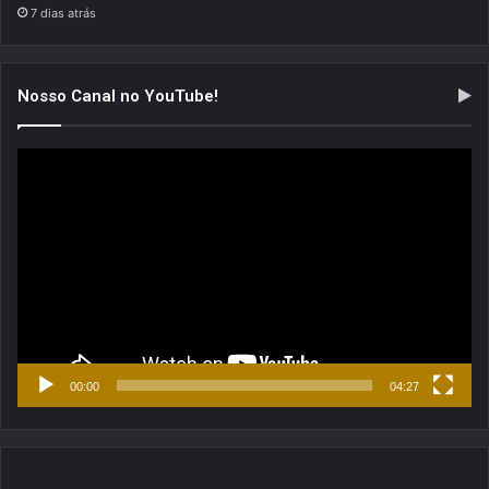
7 dias atrás
Nosso Canal no YouTube!
Tocador
de
vídeo
00:00
04:27