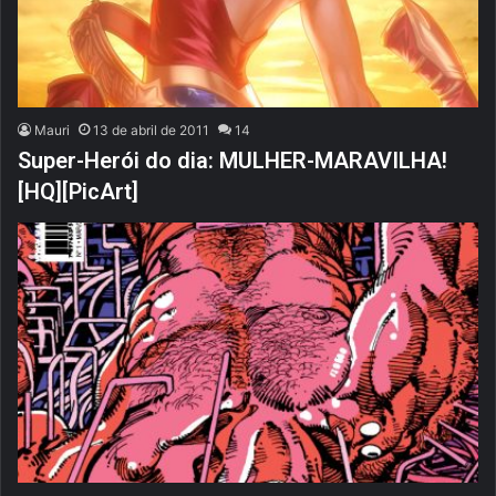
Mauri
13 de abril de 2011
14
Super-Herói do dia: MULHER-MARAVILHA!
[HQ][PicArt]