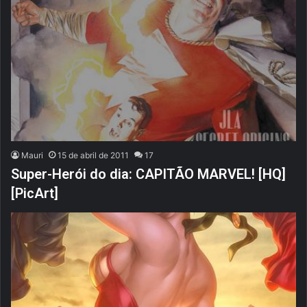
Mauri
15 de abril de 2011
17
Super-Herói do dia: CAPITÃO MARVEL! [HQ]
[PicArt]